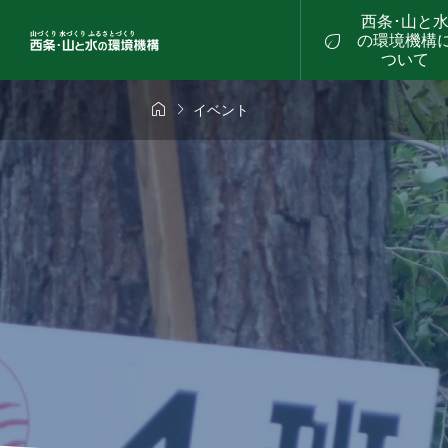
西条･山と

の環境機構
ついて


イベント
4年3月3日（日）
2024年6月2日（日

3回「山のグラン
第104回「山のグラ
ク」
ドワーク」