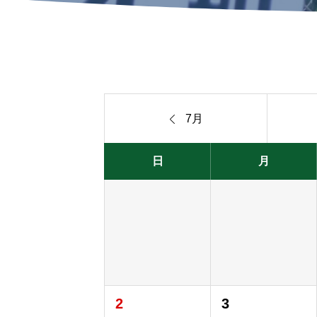

7月
日
月
2
3