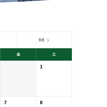

9月
金
土
1
7
8