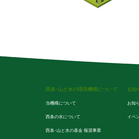
西条･山と水の環境機構について
お知
当機構について
お知
西条の水について
イベ
西条･山と水の基金 報奨事業