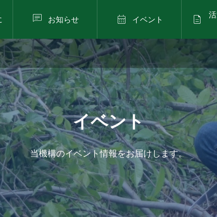
水
活



に
お知らせ
イベント
）
2024年6月2日（日）
ン
第22回ひろしま「山の
日」県民の集い in ひが
しひろしま
イベント
当機構のイベント情報をお届けします。