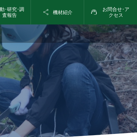
動･研究･調
お問合せ･ア


機材紹介
査報告
クセス
2024年10月19日（土）

第105回 「山のグラ
ンドワーク」