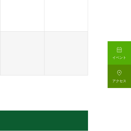

イベント

アクセス