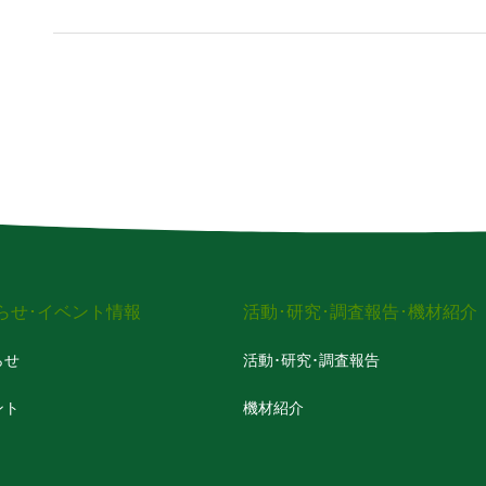
は田を潤し酒の仕込み水となる⻄条の名水のふる
らせ･イベント情報
活動･研究･調査報告･機材紹介
らせ
活動･研究･調査報告
ント
機材紹介